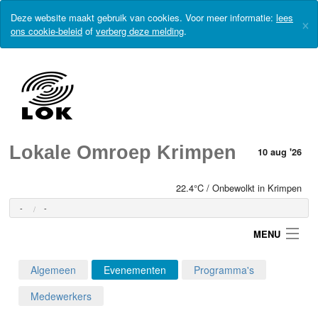
Deze website maakt gebruik van cookies. Voor meer informatie:
lees
×
ons cookie-beleid
of
verberg deze melding
.
Lokale Omroep Krimpen
10 aug '26
22.4°C / Onbewolkt in Krimpen
-
-
MENU
Algemeen
Evenementen
Programma's
Login
Medewerkers