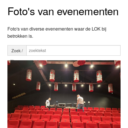
Home
Foto's van evenementen
Programma's
Nieuws
Foto's van diverse evenementen waar de LOK bij
betrokken is.
Foto's
Zoek /
Video
filter op
Webcam
Vacatures
Info