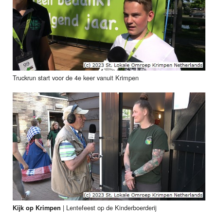
Truckrun start voor de 4e keer vanuit Krimpen
|
Lentefeest op de Kinderboerderij
Kijk op Krimpen