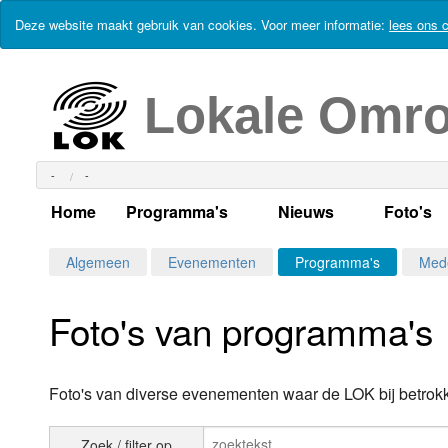
Deze website maakt gebruik van cookies. Voor meer informatie:
lees ons c
Lokale Omr
-
-
Home
Programma's
Nieuws
Foto's
Alle dagen
Actueel Lokaal Nieuw
Algeme
Algemeen
Evenementen
Programma's
Med
Weekschema
LOK nieuws
Evenem
Foto's van programma's
Per dag
Kabelkrant
Progra
Maandag
Alle programma's
Columns
Smoele
Foto's van diverse evenementen waar de LOK bij betrokk
Dinsdag
Uitzending gemist?
RSS feed
Woensdag
Zoek / filter op