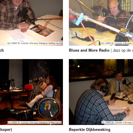
|
Jazz op de
ch
Blues and More Radio
(koper)
Beperkte Dijkbewaking