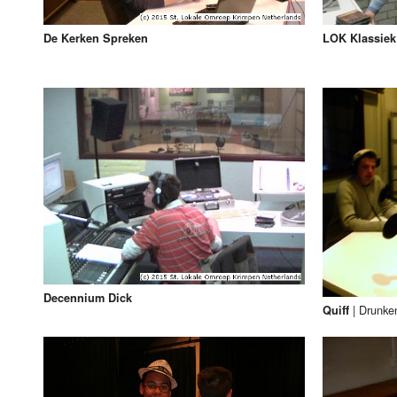
De Kerken Spreken
LOK Klassiek
Decennium Dick
|
Drunken
Quiff