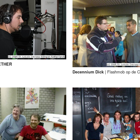
ETHER
|
Flashmob op de C
Decennium Dick