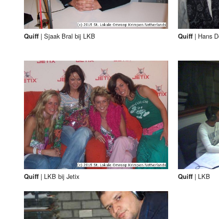
|
Sjaak Bral bij LKB
|
Hans Do
Quiff
Quiff
|
LKB bij Jetix
|
LKB
Quiff
Quiff