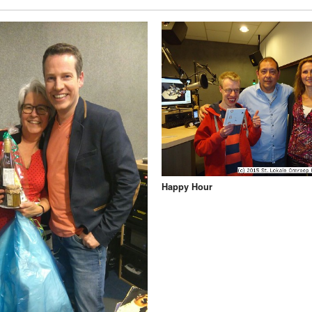
Programmabeleid Bepalen
Weerman
Over Krimpen a/d IJssel
Happy Hour