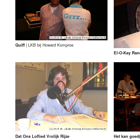
|
LKB bij Howard Komproe
Quiff
El-O-Kay Ran
Dat Ons Loflied Vrolijk Rijze
Het kan goed