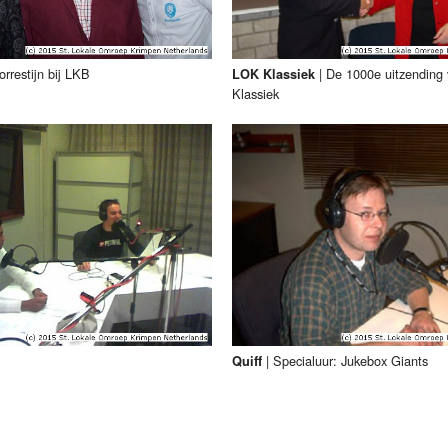
rrestijn bij LKB
|
De 1000e uitzending
LOK Klassiek
Klassiek
|
Specialuur: Jukebox Giants
Quiff