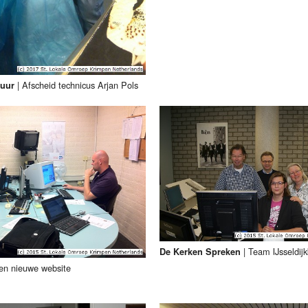
|
Afscheid technicus Arjan Pols
tuur
|
Team IJsseldij
De Kerken Spreken
en nieuwe website