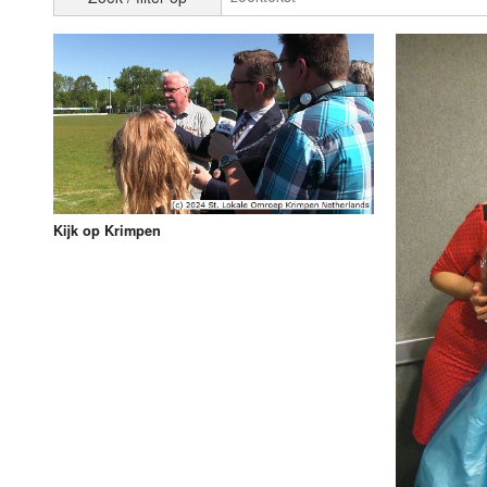
Luister LOK Live
Donderdag
LOK schijf
Vrijdag
Oude LOK programma's
Zaterdag
Zondag
Kijk op Krimpen