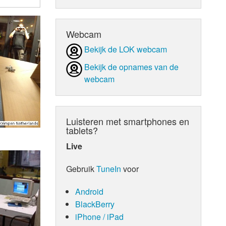
d Orgaan
Webcam
Bekijk de LOK webcam
Bekijk de opnames van de
webcam
Luisteren met smartphones en
tablets?
Live
Gebruik
TuneIn
voor
Android
BlackBerry
iPhone / iPad