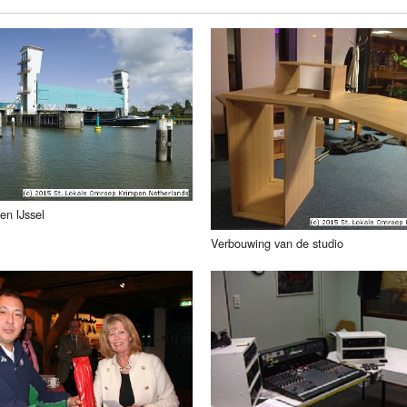
Programmabeleid Bepalen
Weerman
Over Krimpen a/d IJssel
en IJssel
Verbouwing van de studio