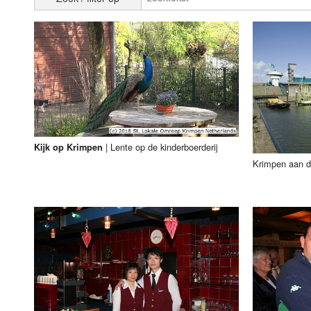
Luister LOK Live
Donderdag
LOK schijf
Vrijdag
Oude LOK programma's
Zaterdag
Zondag
|
Lente op de kinderboerderij
Kijk op Krimpen
Krimpen aan d