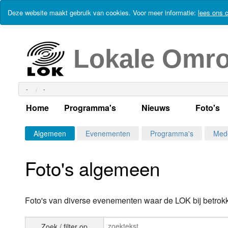
Deze website maakt gebruik van cookies. Voor meer informatie:
lees ons c
Lokale Omr
-
-
Home
Programma's
Nieuws
Foto's
Alle dagen
Actueel Lokaal Nieuw
Algeme
Algemeen
Evenementen
Programma's
Med
Weekschema
LOK nieuws
Evenem
Foto's algemeen
Per dag
Kabelkrant
Progra
Maandag
Alle programma's
Columns
Smoele
Foto's van diverse evenementen waar de LOK bij betrokk
Dinsdag
Uitzending gemist?
RSS feed
Woensdag
Zoek / filter op