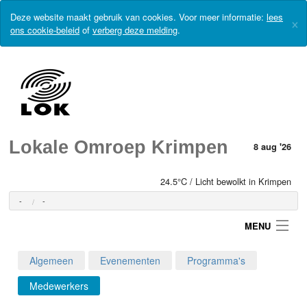
Deze website maakt gebruik van cookies. Voor meer informatie:
lees
×
ons cookie-beleid
of
verberg deze melding
.
Lokale Omroep Krimpen
8 aug '26
24.5°C / Licht bewolkt in Krimpen
-
-
MENU
Algemeen
Evenementen
Programma's
Login
Medewerkers