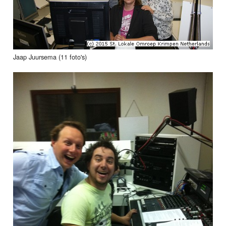
Jaap Juursema (11 foto's)