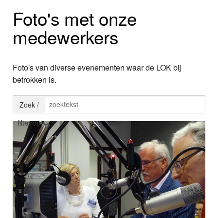
Home
Foto's met onze
Programma's
medewerkers
Nieuws
Foto's van diverse evenementen waar de LOK bij
Foto's
betrokken is.
Video
Zoek /
Webcam
filter op
Info