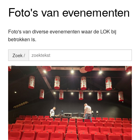
Home
Foto's van evenementen
Programma's
Nieuws
Foto's van diverse evenementen waar de LOK bij
betrokken is.
Foto's
Zoek /
Video
filter op
Webcam
Info