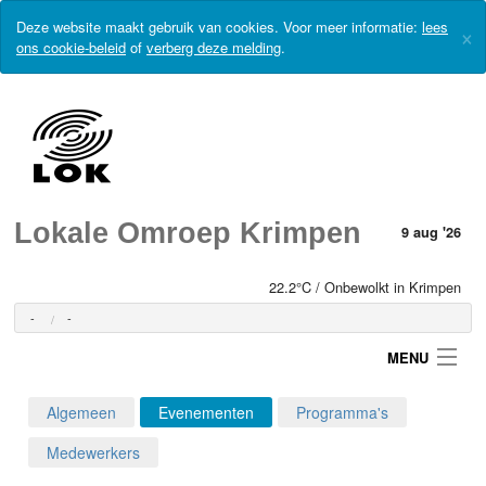
Deze website maakt gebruik van cookies. Voor meer informatie:
lees
×
ons cookie-beleid
of
verberg deze melding
.
Lokale Omroep Krimpen
9 aug '26
22.2°C / Onbewolkt in Krimpen
-
-
MENU
Algemeen
Evenementen
Programma's
Login
Medewerkers