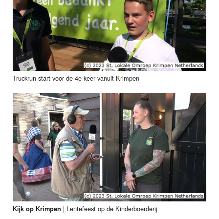
Truckrun start voor de 4e keer vanuit Krimpen
|
Lentefeest op de Kinderboerderij
Kijk op Krimpen