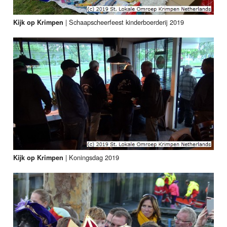
|
Schaapscheerfeest kinderboerderij 2019
Kijk op Krimpen
|
Koningsdag 2019
Kijk op Krimpen