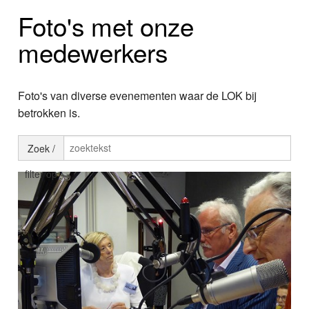
Home
Foto's met onze
Programma's
medewerkers
Nieuws
Foto's van diverse evenementen waar de LOK bij
Foto's
betrokken is.
Video
Zoek /
Webcam
filter op
Info