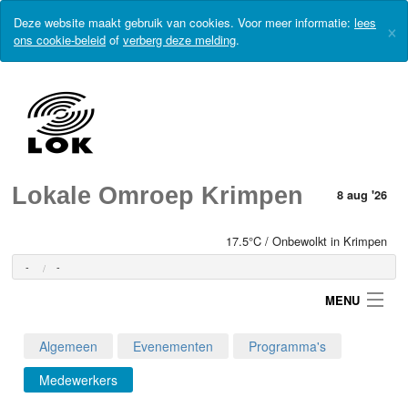
Deze website maakt gebruik van cookies. Voor meer informatie:
lees
×
ons cookie-beleid
of
verberg deze melding
.
Lokale Omroep Krimpen
8 aug '26
17.5°C / Onbewolkt in Krimpen
-
-
MENU
Algemeen
Evenementen
Programma's
Login
Medewerkers