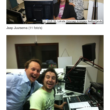
Jaap Juursema (11 foto's)