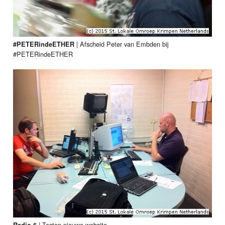
|
Afscheid Peter van Embden bij
#PETERindeETHER
#PETERindeETHER
|
Testen nieuwe website
Radio 6