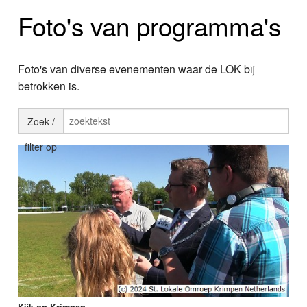
Home
Foto's van programma's
Programma's
Nieuws
Foto's van diverse evenementen waar de LOK bij
betrokken is.
Foto's
Zoek /
Video
filter op
Webcam
Info
Kijk op Krimpen