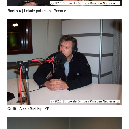
|
Lokale politiek bij Radio 6
Radio 6
|
Sjaak Bral bij LKB
Quiff