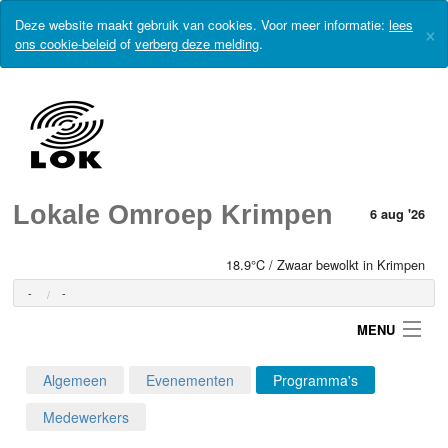
Deze website maakt gebruik van cookies. Voor meer informatie:
lees
×
ons cookie-beleid
of
verberg deze melding
.
Lokale Omroep Krimpen
6 aug '26
18.9°C / Zwaar bewolkt in Krimpen
-
-
MENU
Algemeen
Evenementen
Programma's
Login
Medewerkers