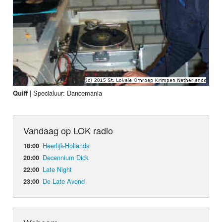
|
Specialuur: Dancemania
Quiff
Vandaag op LOK radio
Heerlijk-Hollands
18:00
Decennium Dick
20:00
Late Night
22:00
De Late Avond
23:00