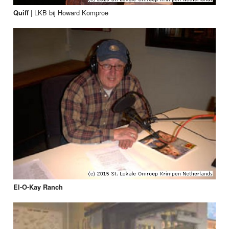
|
LKB bij Howard Komproe
Quiff
El-O-Kay Ranch