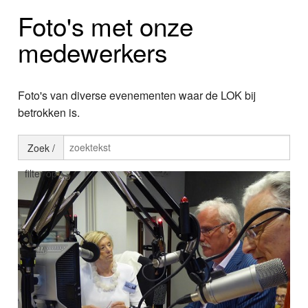
Home
Foto's met onze
Programma's
medewerkers
Nieuws
Foto's van diverse evenementen waar de LOK bij
Foto's
betrokken is.
Video
Zoek /
Webcam
filter op
Info