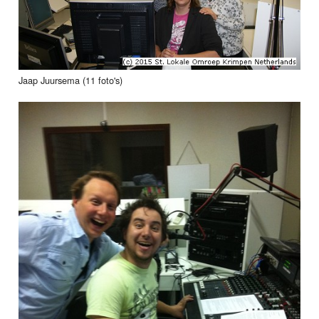
Jaap Juursema (11 foto's)