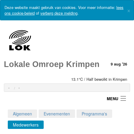
Deze website maakt gebruik van cookies. Voor meer informatie:
lees
×
ons cookie-beleid
of
verberg deze melding
.
Lokale Omroep Krimpen
9 aug '26
13.1°C / Half bewolkt in Krimpen
-
-
MENU
Algemeen
Evenementen
Programma's
Login
Medewerkers