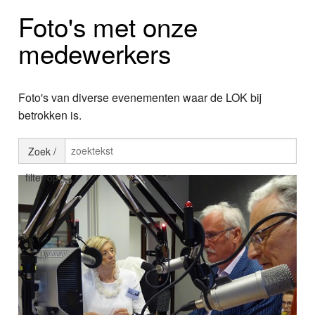
Home
Foto's met onze
Programma's
medewerkers
Nieuws
Foto's van diverse evenementen waar de LOK bij
Foto's
betrokken is.
Video
Zoek /
Webcam
filter op
Info