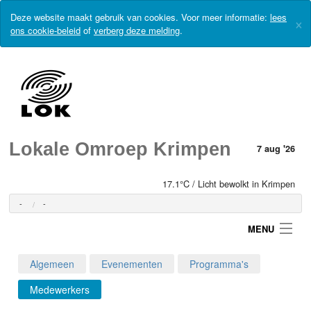
Deze website maakt gebruik van cookies. Voor meer informatie:
lees
×
ons cookie-beleid
of
verberg deze melding
.
Lokale Omroep Krimpen
7 aug '26
17.1°C / Licht bewolkt in Krimpen
-
-
MENU
Algemeen
Evenementen
Programma's
Login
Medewerkers