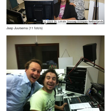
Jaap Juursema (11 foto's)