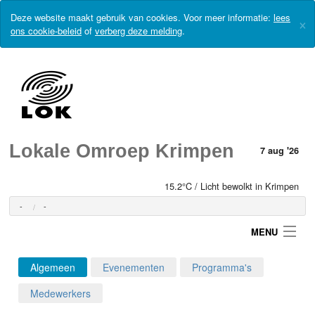
Deze website maakt gebruik van cookies. Voor meer informatie:
lees
×
ons cookie-beleid
of
verberg deze melding
.
Lokale Omroep Krimpen
7 aug '26
15.2°C / Licht bewolkt in Krimpen
-
-
MENU
Algemeen
Evenementen
Programma's
Login
Medewerkers