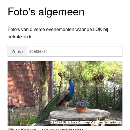
Home
Foto's algemeen
Programma's
Nieuws
Foto's van diverse evenementen waar de LOK bij
betrokken is.
Foto's
Zoek /
Video
filter op
Webcam
Info
|
Lente op de kinderboerderij
Kijk op Krimpen