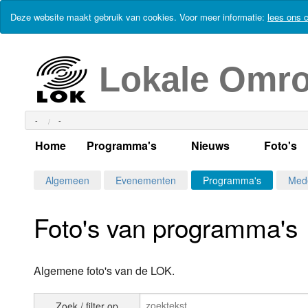
Deze website maakt gebruik van cookies. Voor meer informatie:
lees ons c
Lokale Omr
-
-
Home
Programma's
Nieuws
Foto's
Alle dagen
Actueel Lokaal Nieuw
Algeme
Algemeen
Evenementen
Programma's
Med
Weekschema
LOK nieuws
Evenem
Foto's van programma's
Per dag
Kabelkrant
Progra
Maandag
Alle programma's
Columns
Smoele
Algemene foto's van de LOK.
Dinsdag
Uitzending gemist?
RSS feed
Woensdag
Zoek / filter op