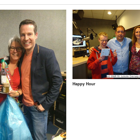
Programmabeleid Bepalen
Weerman
Over Krimpen a/d IJssel
Happy Hour