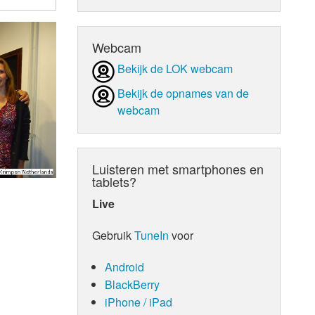
d Orgaan
Webcam
Bekijk de LOK webcam
Bekijk de opnames van de
webcam
Luisteren met smartphones en
tablets?
Live
Gebruik
TuneIn
voor
Android
BlackBerry
iPhone / iPad