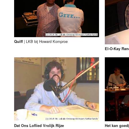
|
LKB bij Howard Komproe
Quiff
El-O-Kay Ran
Dat Ons Loflied Vrolijk Rijze
Het kan goed