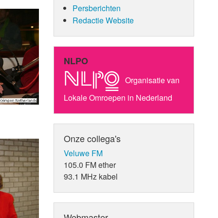
Persberichten
Redactie Website
NLPO
Organisatie van
Lokale Omroepen in Nederland
Onze collega's
Veluwe FM
105.0 FM ether
93.1 MHz kabel
Webmaster