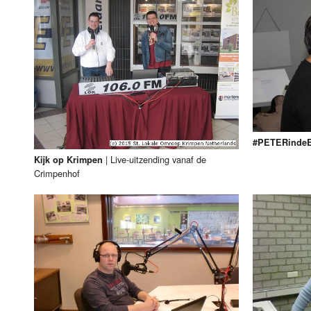
#PETERinde
|
Live-uitzending vanaf de
Kijk op Krimpen
Crimpenhof