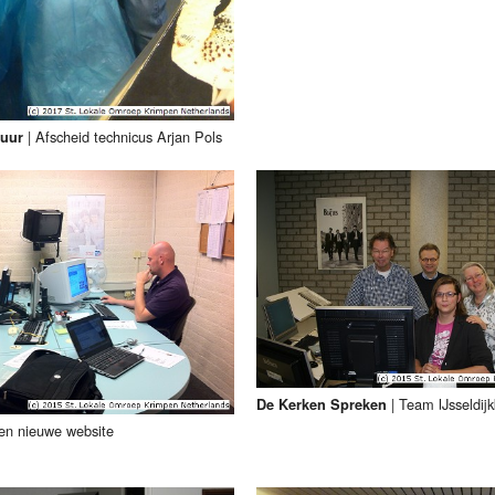
|
Afscheid technicus Arjan Pols
tuur
|
Team IJsseldij
De Kerken Spreken
en nieuwe website