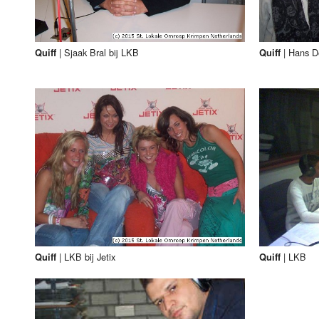
|
Sjaak Bral bij LKB
|
Hans Do
Quiff
Quiff
|
LKB bij Jetix
|
LKB
Quiff
Quiff