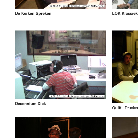
De Kerken Spreken
LOK Klassiek
Decennium Dick
|
Drunken
Quiff