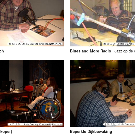
|
Jazz op de
ch
Blues and More Radio
(koper)
Beperkte Dijkbewaking