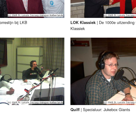
rrestijn bij LKB
|
De 1000e uitzending
LOK Klassiek
Klassiek
|
Specialuur: Jukebox Giants
Quiff