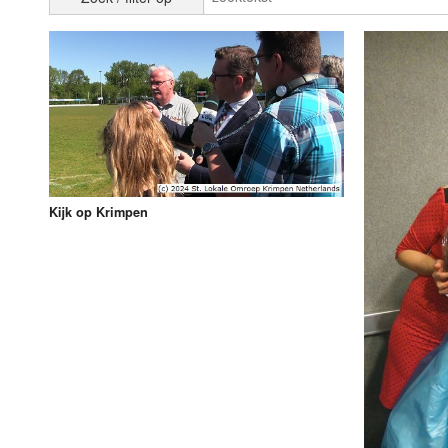
Luister LOK Live
Donderdag
LOK schijf
Vrijdag
Oude LOK programma's
Zaterdag
Zondag
Kijk op Krimpen