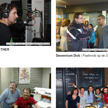
ETHER
|
Flashmob op de C
Decennium Dick