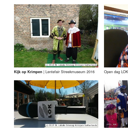
|
Lentefair Streekmuseum 2016
Open dag LOK
Kijk op Krimpen