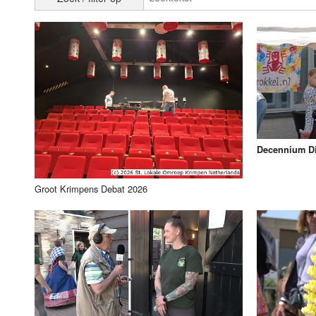
Luister LOK Live
Donderdag
LOK schijf
Vrijdag
Oude LOK programma's
Zaterdag
Zondag
Decennium D
Groot Krimpens Debat 2026