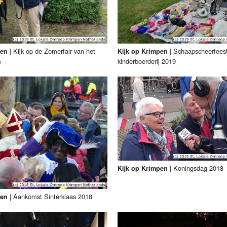
|
Kijk op de Zomerfair van het
|
Schaapscheerfees
pen
Kijk op Krimpen
m
kinderboerderij 2019
|
Koningsdag 2018
Kijk op Krimpen
|
Aankomst Sinterklaas 2018
pen