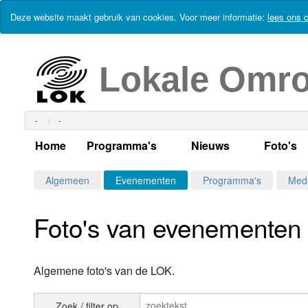
Deze website maakt gebruik van cookies. Voor meer informatie:
lees ons c
Lokale Omr
-
-
Home
Programma's
Nieuws
Foto's
Alle dagen
Actueel Lokaal Nieuw
Algeme
Algemeen
Evenementen
Programma's
Med
Weekschema
LOK nieuws
Evenem
Foto's van evenementen
Per dag
Kabelkrant
Progra
Maandag
Alle programma's
Columns
Smoele
Algemene foto's van de LOK.
Dinsdag
Uitzending gemist?
RSS feed
Woensdag
Zoek / filter op