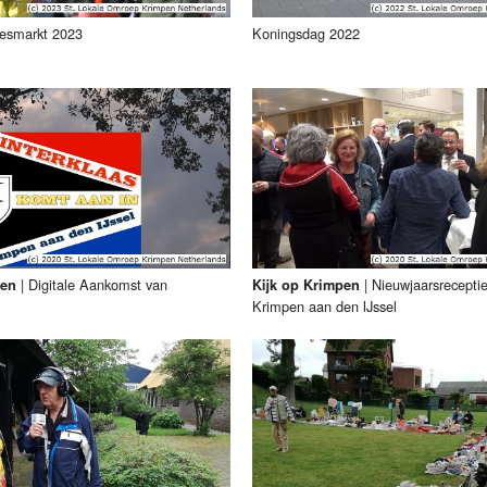
esmarkt 2023
Koningsdag 2022
|
Digitale Aankomst van
|
Nieuwjaarsrecept
pen
Kijk op Krimpen
Krimpen aan den IJssel