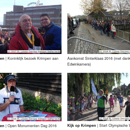
|
Koninklijk bezoek Krimpen aan
Aankomst Sinterklaas 2016 (met dan
pen
Edwinkamera)
|
Start Olympische 
|
Open Monumenten Dag 2016
Kijk op Krimpen
pen