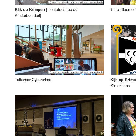
|
Lentefeest op de
111e Bloemetj
Kijk op Krimpen
Kinderboerderij
Talkshow Cybercrime
Kijk op Krim
Sinterklaas