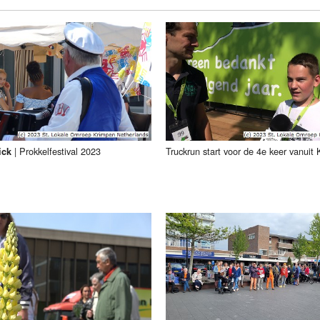
Programmabeleid Bepalen
Weerman
Over Krimpen a/d IJssel
|
Prokkelfestival 2023
Truckrun start voor de 4e keer vanuit
ick