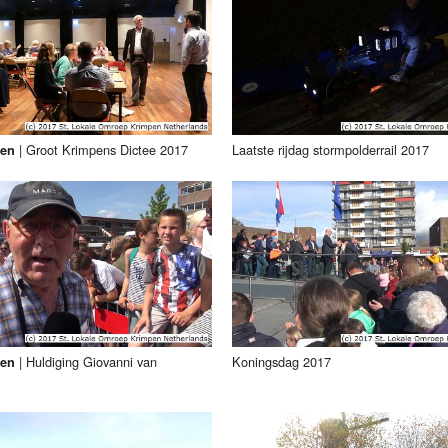
|
Groot Krimpens Dictee 2017
Laatste rijdag stormpolderrail 2017
pen
|
Huldiging Giovanni van
Koningsdag 2017
pen