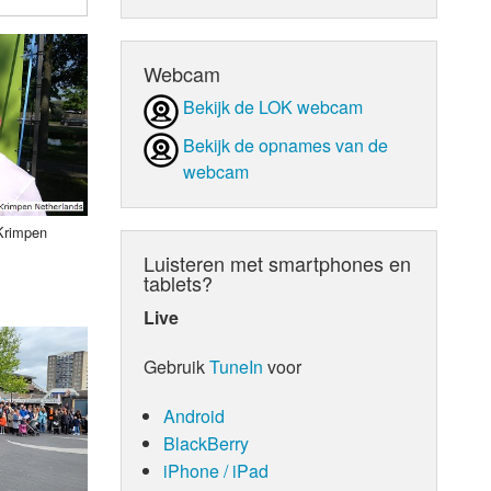
d Orgaan
Webcam
Bekijk de LOK webcam
Bekijk de opnames van de
webcam
 Krimpen
Luisteren met smartphones en
tablets?
Live
Gebruik
TuneIn
voor
Android
BlackBerry
iPhone / iPad