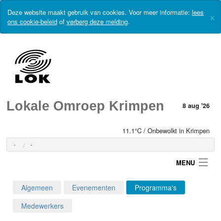
Deze website maakt gebruik van cookies. Voor meer informatie:
lees
×
ons cookie-beleid
of
verberg deze melding
.
Lokale Omroep Krimpen
8 aug '26
11.1°C / Onbewolkt in Krimpen
-
-
MENU
Algemeen
Evenementen
Programma's
Login
Medewerkers