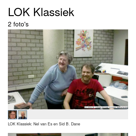
Home
LOK Klassiek
Programma's
2 foto's
Nieuws
Foto's
Video
Webcam
Info
LOK Klassiek: Nel van Es en Sid B. Dane