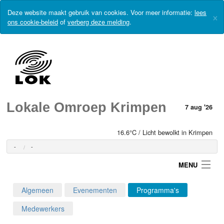
Deze website maakt gebruik van cookies. Voor meer informatie:
lees
×
ons cookie-beleid
of
verberg deze melding
.
Lokale Omroep Krimpen
7 aug '26
16.6°C / Licht bewolkt in Krimpen
-
-
MENU
Algemeen
Evenementen
Programma's
Login
Medewerkers