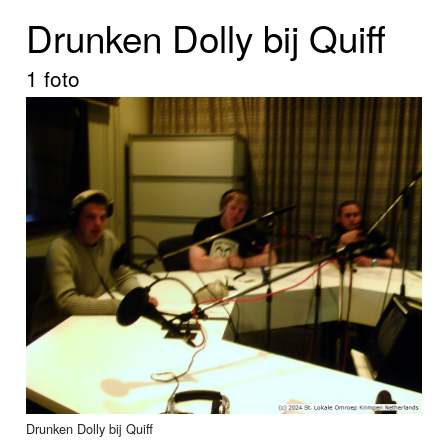
Home
Drunken Dolly bij Quiff
Programma's
1 foto
Nieuws
Foto's
Video
Webcam
Info
Drunken Dolly bij Quiff