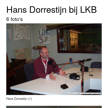
Home
Hans Dorrestijn bij LKB
Programma's
6 foto's
Nieuws
Foto's
Video
Webcam
Vacatures
Info
Hans Dorrestijn (1)