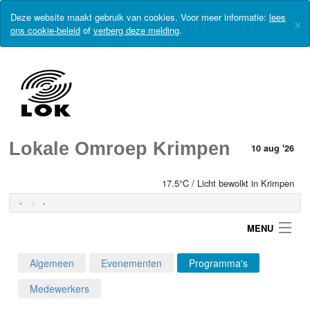
Deze website maakt gebruik van cookies. Voor meer informatie:
lees
×
ons cookie-beleid
of
verberg deze melding
.
Lokale Omroep Krimpen
10 aug '26
17.5°C / Licht bewolkt in Krimpen
-
-
MENU
Algemeen
Evenementen
Programma's
Login
Medewerkers