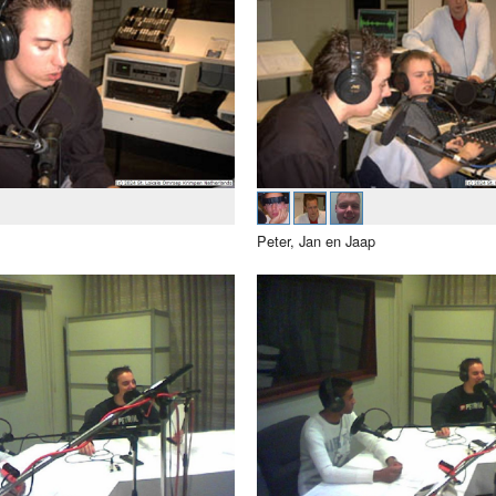
Programmabeleid Bepalen
Weerman
Over Krimpen a/d IJssel
Peter, Jan en Jaap