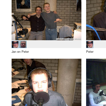
Luister LOK Live
Donderdag
LOK schijf
Vrijdag
Oude LOK programma's
Zaterdag
Zondag
Jan en Peter
Peter