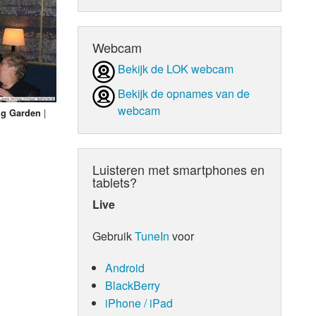
d Orgaan
Webcam
Bekijk de LOK webcam
Bekijk de opnames van de
webcam
|
ng Garden
Luisteren met smartphones en
tablets?
Live
Gebruik
TuneIn
voor
Android
BlackBerry
iPhone / iPad