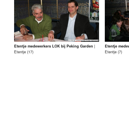
Luister LOK Live
Donderdag
LOK schijf
Vrijdag
Oude LOK programma's
Zaterdag
|
Etentje medewerkers LOK bij Peking Garden
Etentje mede
Zondag
Etentje (17)
Etentje (7)