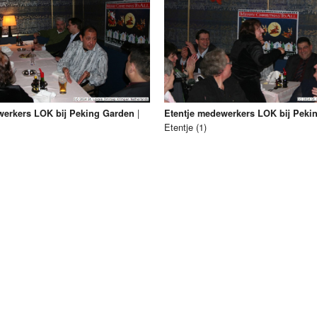
Programmabeleid Bepalen
Weerman
Over Krimpen a/d IJssel
|
werkers LOK bij Peking Garden
Etentje medewerkers LOK bij Peki
Etentje (1)