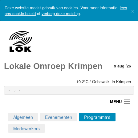
Deze website maakt gebruik van cookies. Voor meer informatie:
lees
×
ons cookie-beleid
of
verberg deze melding
.
Lokale Omroep Krimpen
9 aug '26
19.2°C / Onbewolkt in Krimpen
-
-
MENU
Algemeen
Evenementen
Programma's
Login
Medewerkers