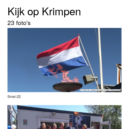
Home
Kijk op Krimpen
Programma's
23 foto's
Nieuws
Foto's
Video
Webcam
Info
5mei-22