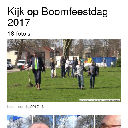
Home
Kijk op Boomfeestdag
Programma's
2017
Nieuws
18 foto's
Foto's
Video
Webcam
Info
boomfeestdag2017-18