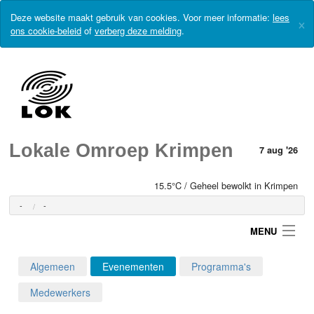
Deze website maakt gebruik van cookies. Voor meer informatie:
lees
×
ons cookie-beleid
of
verberg deze melding
.
Lokale Omroep Krimpen
7 aug '26
15.5°C / Geheel bewolkt in Krimpen
-
-
MENU
Algemeen
Evenementen
Programma's
Login
Medewerkers