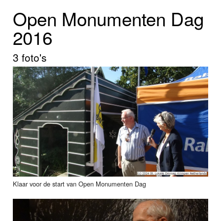
Home
Open Monumenten Dag
Programma's
2016
Nieuws
3 foto's
Foto's
Video
Webcam
Info
Klaar voor de start van Open Monumenten Dag