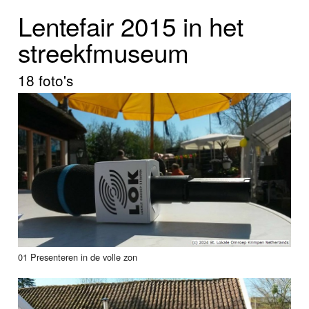
Home
Lentefair 2015 in het
Programma's
streekfmuseum
Nieuws
18 foto's
Foto's
Video
Webcam
Info
01 Presenteren in de volle zon