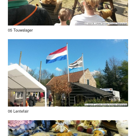
05 Touwslager
06 Lentefair