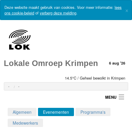
Deze website maakt gebruik van cookies. Voor meer informatie:
lees
×
ons cookie-beleid
of
verberg deze melding
.
Lokale Omroep Krimpen
6 aug '26
14.5°C / Geheel bewolkt in Krimpen
-
-
MENU
Algemeen
Evenementen
Programma's
Login
Medewerkers