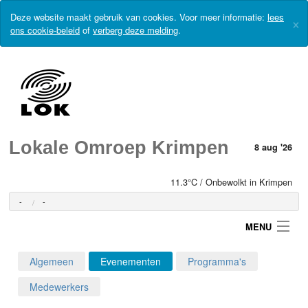
Deze website maakt gebruik van cookies. Voor meer informatie:
lees
×
ons cookie-beleid
of
verberg deze melding
.
Lokale Omroep Krimpen
8 aug '26
11.3°C / Onbewolkt in Krimpen
-
-
MENU
Algemeen
Evenementen
Programma's
Login
Medewerkers