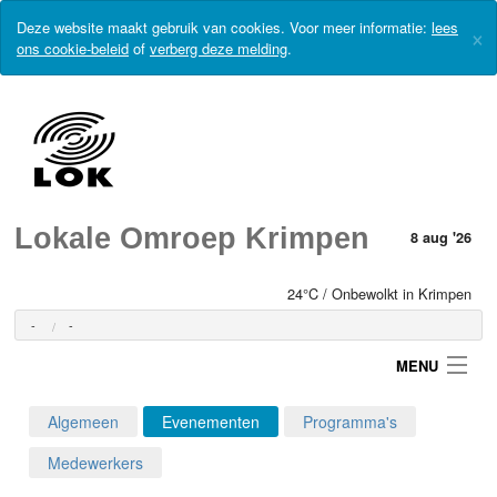
Deze website maakt gebruik van cookies. Voor meer informatie:
lees
×
ons cookie-beleid
of
verberg deze melding
.
Lokale Omroep Krimpen
8 aug '26
24°C / Onbewolkt in Krimpen
-
-
MENU
Algemeen
Evenementen
Programma's
Login
Medewerkers