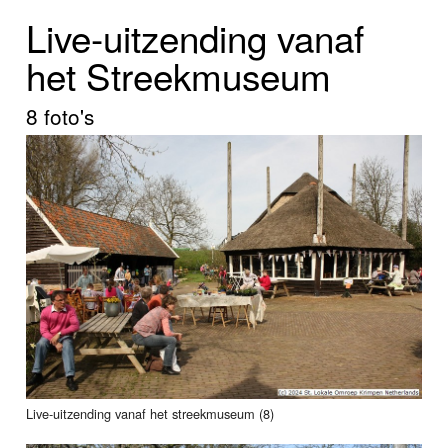
Home
Live-uitzending vanaf
Programma's
het Streekmuseum
Nieuws
8 foto's
Foto's
Video
Webcam
Info
Live-uitzending vanaf het streekmuseum (8)