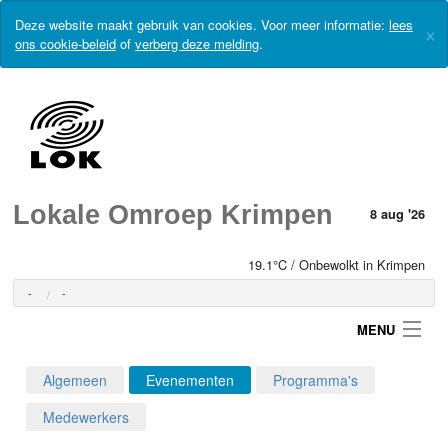
Deze website maakt gebruik van cookies. Voor meer informatie:
lees
×
ons cookie-beleid
of
verberg deze melding
.
Lokale Omroep Krimpen
8 aug '26
19.1°C / Onbewolkt in Krimpen
-
-
MENU
Algemeen
Evenementen
Programma's
Login
Medewerkers