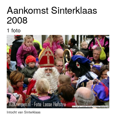
Home
Aankomst Sinterklaas
Programma's
2008
Nieuws
1 foto
Foto's
Video
Webcam
Info
Intocht van Sinterklaas