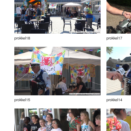
Luister LOK Live
Donderdag
LOK schijf
Vrijdag
Oude LOK programma's
Zaterdag
prokkel18
prokkel17
Zondag
prokkel15
prokkel14