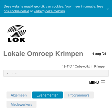
Deze website maakt gebruik van cookies. Voor meer informatie:
lees
×
ons cookie-beleid
of
verberg deze melding
.
Lokale Omroep Krimpen
6 aug '26
19.4°C / Onbewolkt in Krimpen
-
-
MENU
Algemeen
Evenementen
Programma's
Login
Medewerkers