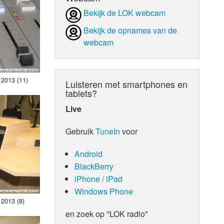
Bekijk de LOK webcam
d Orgaan
Bekijk de opnames van de
webcam
 2013 (11)
Luisteren met smartphones en
tablets?
Live
Gebruik
TuneIn
voor
Android
BlackBerry
iPhone / iPad
Windows Phone
 2013 (8)
en zoek op "LOK radio"