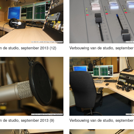
Programmabeleid Bepalen
Weerman
Over Krimpen a/d IJssel
n de studio, september 2013 (12)
Verbouwing van de studio, september
n de studio, september 2013 (9)
Verbouwing van de studio, september