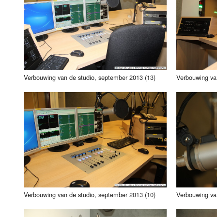
Luister LOK Live
Donderdag
LOK schijf
Vrijdag
Oude LOK programma's
Zaterdag
Verbouwing van de studio, september 2013 (13)
Verbouwing va
Zondag
Verbouwing van de studio, september 2013 (10)
Verbouwing va