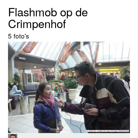
Home
Flashmob op de
Programma's
Crimpenhof
Nieuws
5 foto's
Foto's
Video
Webcam
Info