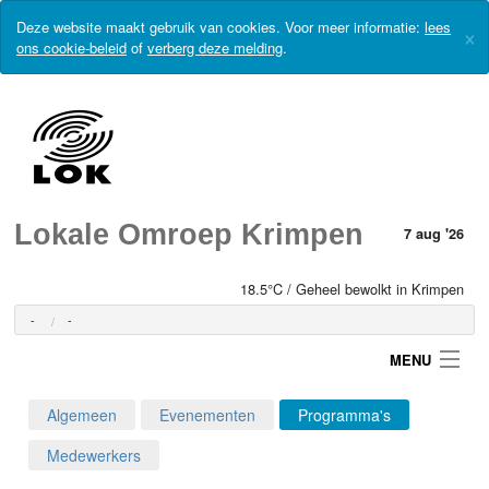
Deze website maakt gebruik van cookies. Voor meer informatie:
lees
×
ons cookie-beleid
of
verberg deze melding
.
Lokale Omroep Krimpen
7 aug '26
18.5°C / Geheel bewolkt in Krimpen
-
-
MENU
Algemeen
Evenementen
Programma's
Login
Medewerkers