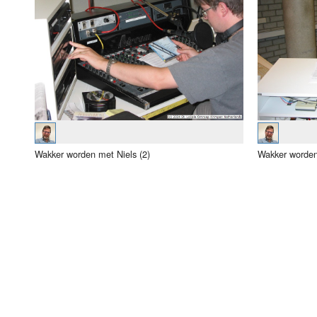
Luister LOK Live
Donderdag
LOK schijf
Vrijdag
Oude LOK programma's
Zaterdag
Zondag
Wakker worden met Niels (2)
Wakker worden