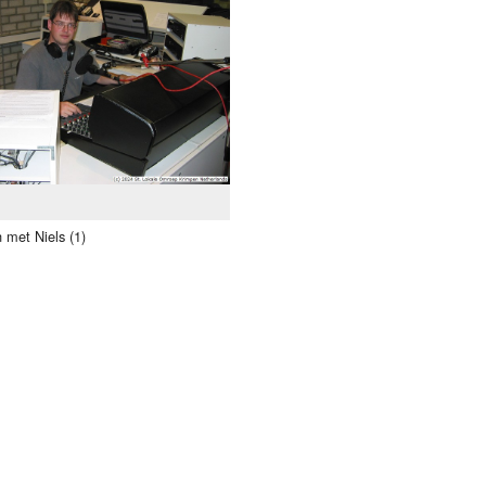
Programmabeleid Bepalen
Weerman
Over Krimpen a/d IJssel
 met Niels (1)