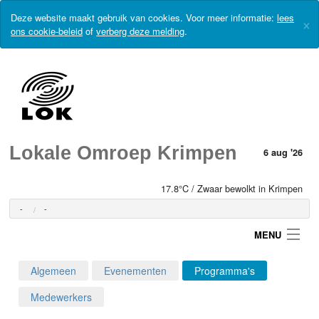
Deze website maakt gebruik van cookies. Voor meer informatie:
lees
×
ons cookie-beleid
of
verberg deze melding
.
Lokale Omroep Krimpen
6 aug '26
17.8°C / Zwaar bewolkt in Krimpen
-
-
MENU
Algemeen
Evenementen
Programma's
Login
Medewerkers