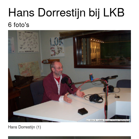
Home
Hans Dorrestijn bij LKB
Programma's
6 foto's
Nieuws
Foto's
Video
Webcam
Info
Hans Dorrestijn (1)