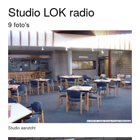
Home
Studio LOK radio
Programma's
9 foto's
Nieuws
Foto's
Video
Webcam
Info
Studio aanzicht