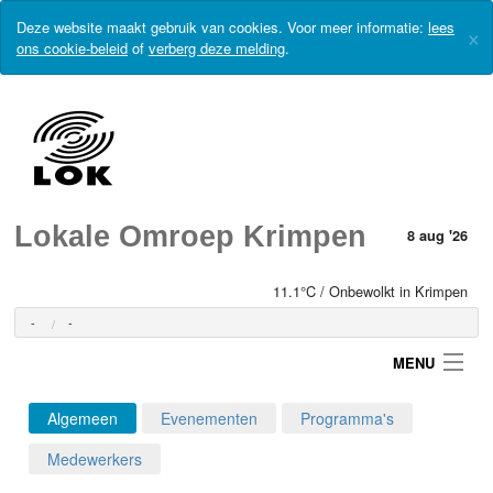
Deze website maakt gebruik van cookies. Voor meer informatie:
lees
×
ons cookie-beleid
of
verberg deze melding
.
Lokale Omroep Krimpen
8 aug '26
11.1°C / Onbewolkt in Krimpen
-
-
MENU
Algemeen
Evenementen
Programma's
Login
Medewerkers