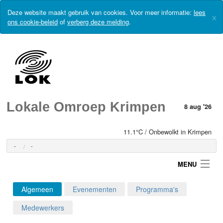
Deze website maakt gebruik van cookies. Voor meer informatie:
lees
×
ons cookie-beleid
of
verberg deze melding
.
Lokale Omroep Krimpen
8 aug '26
11.1°C / Onbewolkt in Krimpen
-
-
MENU
Algemeen
Evenementen
Programma's
Login
Medewerkers