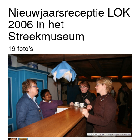
Home
Nieuwjaarsreceptie LOK
Programma's
2006 in het
Streekmuseum
Nieuws
Foto's
19 foto's
Video
Webcam
Info