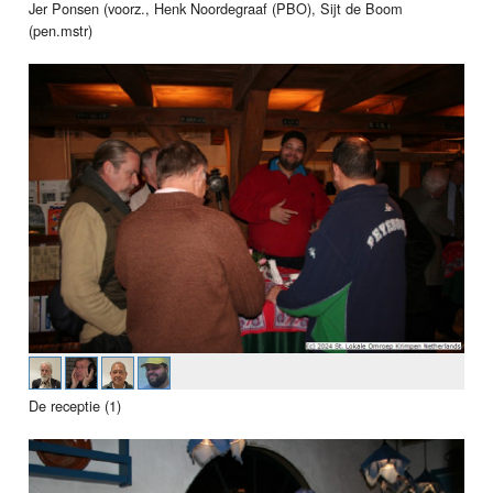
Jer Ponsen (voorz., Henk Noordegraaf (PBO), Sijt de Boom
(pen.mstr)
De receptie (1)