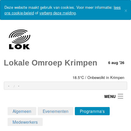
Deze website maakt gebruik van cookies. Voor meer informatie:
lees
×
ons cookie-beleid
of
verberg deze melding
.
Lokale Omroep Krimpen
6 aug '26
18.5°C / Onbewolkt in Krimpen
-
-
MENU
Algemeen
Evenementen
Programma's
Login
Medewerkers