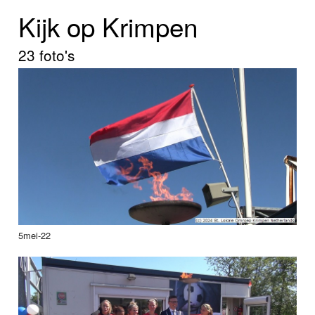
Home
Kijk op Krimpen
Programma's
23 foto's
Nieuws
Foto's
Video
Webcam
Vacatures
5mei-22
Info