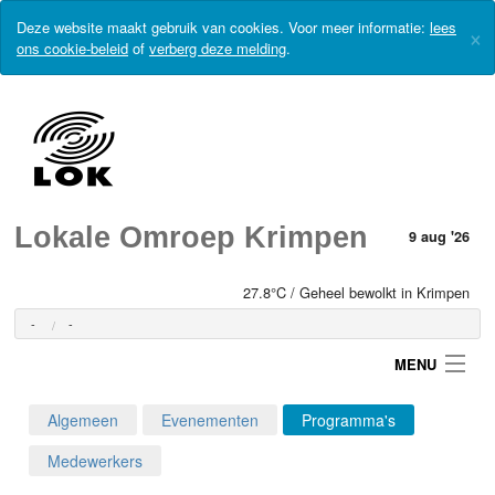
Deze website maakt gebruik van cookies. Voor meer informatie:
lees
×
ons cookie-beleid
of
verberg deze melding
.
Lokale Omroep Krimpen
9 aug '26
27.8°C / Geheel bewolkt in Krimpen
-
-
MENU
Algemeen
Evenementen
Programma's
Login
Medewerkers