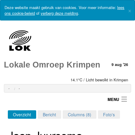
Deze website maakt gebruik van cookies. Voor meer informatie:
lees
×
ons cookie-beleid
of
verberg deze melding
.
Lokale Omroep Krimpen
9 aug '26
14.1°C / Licht bewolkt in Krimpen
-
-
MENU
Overzicht
Bericht
Columns (8)
Foto's
Login
Jaap Juursema