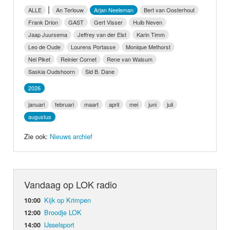
Nieuws
|
ALLE
An Terlouw
Arjan Neeleman
Bert van Oosterhout
Frank Drion
GAST
Gert Visser
Huib Neven
Foto's
Jaap Juursema
Jeffrey van der Elst
Karin Timm
Leo de Oude
Lourens Portasse
Monique Methorst
Video
Nel Piket
Reinier Cornet
Rene van Walsum
Saskia Oudshoorn
Sid B. Dane
Webcam
2026
januari
februari
maart
april
mei
juni
juli
Info
augustus
Zie ook:
Nieuws archief
Vandaag op LOK radio
Kijk op Krimpen
10:00
Broodje LOK
12:00
IJsselsport
14:00