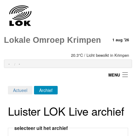
Lokale Omroep Krimpen
1 aug '26
20.3°C / Licht bewolkt in Krimpen
-
-
MENU
Actueel
Archief
Login
Luister LOK Live archief
Home
Programma's
selecteer uit het archief