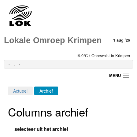
Lokale Omroep Krimpen
1 aug '26
19.9°C / Onbewolkt in Krimpen
-
-
MENU
Actueel
Archief
Login
Columns archief
Home
Programma's
selecteer uit het archief