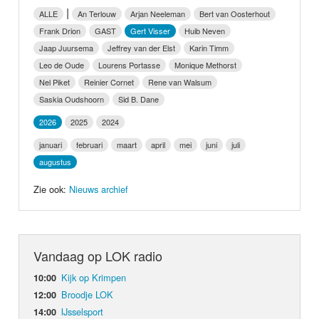
Nieuws
|
ALLE
An Terlouw
Arjan Neeleman
Bert van Oosterhout
Frank Drion
GAST
Gert Visser
Huib Neven
Foto's
Jaap Juursema
Jeffrey van der Elst
Karin Timm
Leo de Oude
Lourens Portasse
Monique Methorst
Video
Nel Piket
Reinier Cornet
Rene van Walsum
Saskia Oudshoorn
Sid B. Dane
Webcam
2026
2025
2024
januari
februari
maart
april
mei
juni
juli
Info
augustus
Zie ook:
Nieuws archief
Vandaag op LOK radio
Kijk op Krimpen
10:00
Broodje LOK
12:00
IJsselsport
14:00