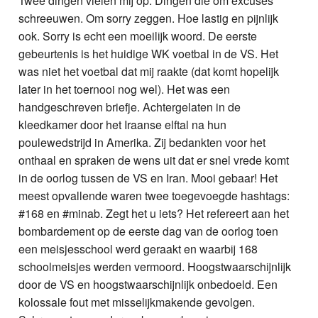
Twee dingen vielen mij op. Dingen die om excuses
schreeuwen. Om sorry zeggen. Hoe lastig en pijnlijk
ook. Sorry is echt een moeilijk woord. De eerste
gebeurtenis is het huidige WK voetbal in de VS. Het
was niet het voetbal dat mij raakte (dat komt hopelijk
later in het toernooi nog wel). Het was een
handgeschreven briefje. Achtergelaten in de
kleedkamer door het Iraanse elftal na hun
poulewedstrijd in Amerika. Zij bedankten voor het
onthaal en spraken de wens uit dat er snel vrede komt
in de oorlog tussen de VS en Iran. Mooi gebaar! Het
meest opvallende waren twee toegevoegde hashtags:
#168 en #minab. Zegt het u iets? Het refereert aan het
bombardement op de eerste dag van de oorlog toen
een meisjesschool werd geraakt en waarbij 168
schoolmeisjes werden vermoord. Hoogstwaarschijnlijk
door de VS en hoogstwaarschijnlijk onbedoeld. Een
kolossale fout met misselijkmakende gevolgen.