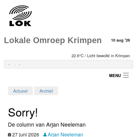
Lokale Omroep Krimpen
10 aug '26
22.6°C / Licht bewolkt in Krimpen
-
-
MENU
Actueel
Archief
Login
Sorry!
Home
De column van Arjan Neeleman
Programma's
27 juni 2026
Arjan Neeleman