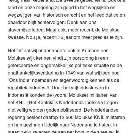
land en onze regering zijn goed in het wegkijken en
wegzwijgen van historisch onrecht en het leed dat velen
daardoor blijft achtervolgen. Denk aan ons
slavernijverleden. Maar ook, meer recent, de Molukse
kwestie. Nou ja, recent; 75 jaar om meer precies te zijn.
Het feit dat wij onder andere ook in Krimpen een
Molukse wijk kennen vindt zijn oorsprong in een
geforceerde en ongemakkelijke politieke situatie na de
onafhankelijksverklaring in 1949 van wat wij toen nog
“Ons Indië” noemden en tegenwoordig kennen als de
republiek Indonesië. Door het vrijheidsstreven in
Indonesië konden de (vooral Molukse) militairen van
het KNIL (Het Koninklijk Nederlands-Indische Leger)
niet veilig worden gedemobiliseerd. De Nederlandse
regering besloot daarop 12.500 Molukse KNIL militairen
en hun gezinnen tijdelijk naar Nederland te halen. In
maart 1951 kwamen ze aan per boot in de sneeuw. In