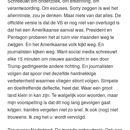
Schreeuwt om onderzoek, om erkenning, om
verantwoording. Om excuses. Sorry zeggen is wel het
allerminste, zou je denken. Maar niets van dat alles. De
officiële versie is dat de VS er nog niet van overtuigd is
dat het een Amerikaanse aanval was. President en
Pentagon proberen het al ruim vier maanden weg te
zwijgen. En het Amerikaanse volk kijkt weg. En
journalisten kijken weg. Want social media schreeuwt
elke 15 minuten om nieuwe aandacht in een door
Trump gedirigeerde andere richting. En journalisten
volgen dat spoor met dezelfde hardnekkige
verbetenheid waarmee vliegen stront volgen. Simpele
en doeltreffende deflectie, heet dat. Waar een groot
land klein in kan zijn. Te walgelijk voor woorden, maar
mijn voorspelling is dat dit nog lang gevolgen gaat
krijgen. Iraniërs vergeten niet zo snel. Ik ook (nog) niet
trouwens. Ik zeg het u: wordt vervolgd.
Terug naar Nederland. De tweede gebeurtenis. Ook ons