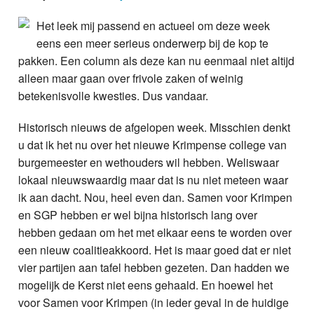
Nieuws
Het leek mij passend en actueel om deze week
eens een meer serieus onderwerp bij de kop te
Foto's
pakken. Een column als deze kan nu eenmaal niet altijd
alleen maar gaan over frivole zaken of weinig
Video
betekenisvolle kwesties. Dus vandaar.
Webcam
Historisch nieuws de afgelopen week. Misschien denkt
u dat ik het nu over het nieuwe Krimpense college van
Vacatures
burgemeester en wethouders wil hebben. Weliswaar
lokaal nieuwswaardig maar dat is nu niet meteen waar
Info
ik aan dacht. Nou, heel even dan. Samen voor Krimpen
en SGP hebben er wel bijna historisch lang over
hebben gedaan om het met elkaar eens te worden over
een nieuw coalitieakkoord. Het is maar goed dat er niet
vier partijen aan tafel hebben gezeten. Dan hadden we
mogelijk de Kerst niet eens gehaald. En hoewel het
voor Samen voor Krimpen (in ieder geval in de huidige