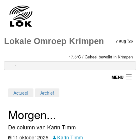
Lokale Omroep Krimpen
7 aug '26
17.5°C / Geheel bewolkt in Krimpen
-
-
MENU
Actueel
Archief
Login
Morgen...
Home
De column van Karin Timm
Programma's
11 oktober 2025
Karin Timm