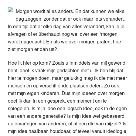
Nieuws
Morgen wordt alles anders. En dat kunnen we elke
dag zeggen, zonder dat er ook maar iets verandert.
Foto's
In een tijd dat er elke dag van alles verandert, kan je je
afvragen of er überhaupt nog wel over een ‘morgen’
Video
wordt nagedacht. En als we over morgen praten, hoe
ziet morgen er dan uit?
Webcam
Hoe ik hier op kom? Zoals u inmiddels van mij gewend
Info
bent, deel ik vaak mijn gedachten met u. Ik ben blij dat
hier te mogen doen, maar gelukkig mag ik die met meer
mensen en op verschillende plaatsen delen. Zo ook
met mijn eigen kinderen. Dus mijn ideeën over morgen
deel ik dan in een gesprek, een moment om te
spiegelen. Is mijn idee een logisch idee, ook in de ogen
van een andere generatie? Is mijn idee wel gebaseerd
op ervaringen van anderen, of alleen die van mijzelf? Is
mijn idee haalbaar, houdbaar, of teveel vanuit ideologie