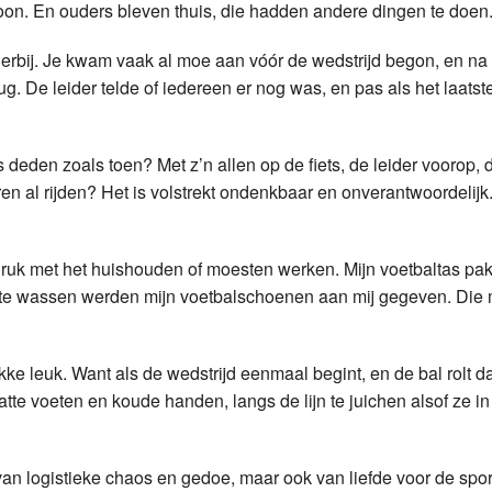
woon. En ouders bleven thuis, die hadden andere dingen te doen
 erbij. Je kwam vaak al moe aan vóór de wedstrijd begon, en na 
erug. De leider telde of iedereen er nog was, en pas als het laatst
deden zoals toen? Met z’n allen op de fiets, de leider voorop, 
eren al rijden? Het is volstrekt ondenkbaar en onverantwoordelij
druk met het huishouden of moesten werken. Mijn voetbaltas pakte
 te wassen werden mijn voetbalschoenen aan mij gegeven. Die 
kke leuk. Want als de wedstrijd eenmaal begint, en de bal rolt da
tte voeten en koude handen, langs de lijn te juichen alsof ze i
an logistieke chaos en gedoe, maar ook van liefde voor de spor