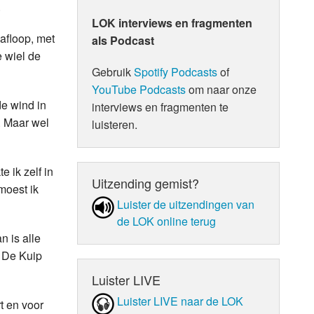
.
LOK interviews en fragmenten
afloop, met
als Podcast
e wiel de
Gebruik
Spotify Podcasts
of
YouTube Podcasts
om naar onze
de wind in
interviews en fragmenten te
k. Maar wel
luisteren.
 ik zelf in
Uitzending gemist?
moest ik
Luister de uit­zen­din­gen van
de LOK online terug
n is alle
n De Kuip
Luister LIVE
Luister LIVE naar de LOK
t en voor