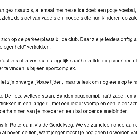
Weerman
n gezinsauto’s, allemaal met hetzelfde doel: een potje voetbal,
k gezicht, de stoet van vaders en moeders die hun kinderen op za
Over Krimpen a/d IJssel
ch op de parkeerplaats bij de club. Daar zie je leiders driftig 
gelegenheid” vertrokken.
rust zes of zeven auto’s tegelijk naar hetzelfde dorp voor een ui
 te vinden is bij een sportcomplex.
 zijn onvergelijkbare tijden, maar te leuk om nog eens op te h
p. De fiets, welteverstaan. Banden opgepompt, hard zadel, en al
kken in een lange rij, met een leider voorop en een leider ac
boterhammen van je moeder en een bal onder de snelbinder.
unus in Rotterdam, via de Gordelweg. We verzamelden onderaan 
n al boven de tien, want jonger mocht je nog geen lid worden va