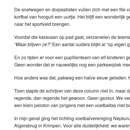
LOK schijf
Vrijdag
De snelwegen en dorpsstraten vullen zich met een file va
korfbal van hooguit een uurtje. Het blijft een wonderlij
Oude LOK programma's
Zaterdag
naar het sportveld brengen.
Zondag
Voordat die karavaan op pad gaat, verzamelen de teams zi
“Waar blijven ze?”
Een aantal ouders blijkt al “op eigen 
En zo rijden er voor een pupillenteam van elf kinderen ge
Geen wonder dat er nauwelijks nog een parkeerplek meer
Hoe anders was dat, pakweg een halve eeuw geleden. Het
Toen stapte de schrijver van deze column niet ín, maar ó
regende, dan regende het gewoon. Geen gezeur. We vertro
een klein peloton van jongens met een voetbaltas met 
In mijn geval ging het richting voetbalvereniging Nept
Algerabrug in Krimpen. Voor alle duidelijkheid: we ware