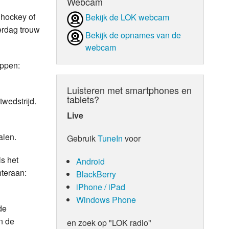
Webcam
 hockey of
Bekijk de LOK webcam
terdag trouw
Bekijk de opnames van de
webcam
appen:
Luisteren met smartphones en
tablets?
twedstrijd.
Live
alen.
Gebruik
TuneIn
voor
s het
Android
hteraan:
BlackBerry
iPhone / iPad
Windows Phone
de
n de
en zoek op "LOK radio"