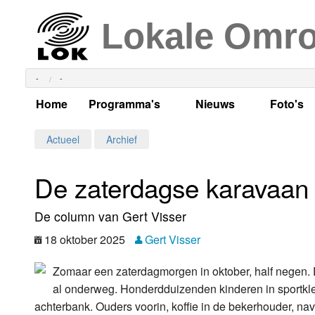
Lokale Omr
-
-
Home
Programma's
Nieuws
Foto's
Alle dagen
Actueel Lokaal Nieuw
Algeme
Actueel
Archief
Weekschema
LOK nieuws
Evenem
De zaterdagse karavaan
Per dag
Kabelkrant
Progra
Maandag
De column van Gert Visser
Alle programma's
Columns
Smoele
Dinsdag
18 oktober 2025
Gert Visser
Uitzending gemist?
RSS feed
Woensdag
Zomaar een zaterdagmorgen in oktober, half negen. 
al onderweg. Honderdduizenden kinderen in sportkl
Luister LOK Live
Donderdag
achterbank. Ouders voorin, koffie in de bekerhouder, nav