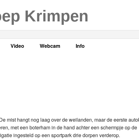
oep Krimpen
Video
Webcam
Info
s
en
LOK TV
Live webcam
Adres, telefoonnummer en
enten
LOK TV live
Opnames webcam
Adverteren
mma's
Video Krimpen aan den IJssel
Persberichten
nboek
Bestuur
Vacatures
De mist hangt nog laag over de weilanden, maar de eerste auto
eren, met een boterham in de hand achter een schermpje op de
Programmabeleid Bepalen
igatie ingesteld op een sportpark drie dorpen verderop.