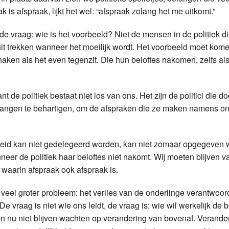
 is afspraak, lijkt het wel: “afspraak zolang het me uitkomt.”
e vraag: wie is het voorbeeld? Niet de mensen in de politiek d
ruit trekken wanneer het moeilijk wordt. Het voorbeeld moet kom
haken als het even tegenzit. Die hun beloftes nakomen, zelfs al
 de politiek bestaat niet los van ons. Het zijn de politici die d
langen te behartigen, om de afspraken die ze maken namens on
jkheid kan niet gedelegeerd worden, kan niet zomaar opgegeven
eer de politiek haar beloftes niet nakomt. Wij moeten blijven 
waarin afspraak ook afspraak is.
veel groter probleem: het verlies van de onderlinge verantwoord
 vraag is niet wie ons leidt, de vraag is: wie wil werkelijk de b
nu niet blijven wachten op verandering van bovenaf. Verander