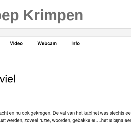
oep Krimpen
Video
Webcam
Info
s
en
LOK TV
Live webcam
Adres, telefoonnummer en
enten
LOK TV live
Opnames webcam
Adverteren
viel
mma's
Video Krimpen aan den IJssel
Persberichten
nboek
Bestuur
Vacatures
ht en nu ook gekregen. De val van het kabinet was slechts ee
lust werden, zoveel ruzie, woorden, gebakkelei….het is bijna e
Programmabeleid Bepalen