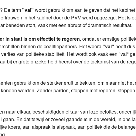
Weerman
zo? De term
"val"
wordt gebruikt om aan te geven dat het kabinet 
het vertrouwen in het kabinet door de PVV werd opgezegd. Het is 
Over Krimpen a/d IJssel
aar beneden stort, vaak met een abrupt of dramatisch resultaat.
er in staat is om effectief te regeren
, omdat er ernstige politie
erschillen binnen de coalitiepartners. Het woord
"val"
heeft dus 
t verlies van politieke stabiliteit. Het wordt ook vaak een "val" 
rbij er grote onzekerheid heerst over de toekomst van de rege
nten gebruikt om de stekker eruit te trekken, om maar niet het r
 konden worden. Zonder pardon, stoppen met regeren, stoppen
en naar elkaar, beschuldigden elkaar van loze beloftes, oneerli
al gaan. En dat terwijl er zoveel gaande is in de wereld, in ons 
jke koers, aan afspraak is afspraak, aan politiek die de belang
ng.