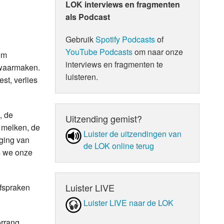
LOK interviews en fragmenten
als Podcast
Gebruik
Spotify Podcasts
of
YouTube Podcasts
om naar onze
om
interviews en fragmenten te
k waarmaken.
luisteren.
st, verlies
, de
Uitzending gemist?
t melken, de
Luister de uit­zen­din­gen van
ging van
de LOK online terug
ls we onze
Luister LIVE
afspraken
Luister LIVE naar de LOK
orrang