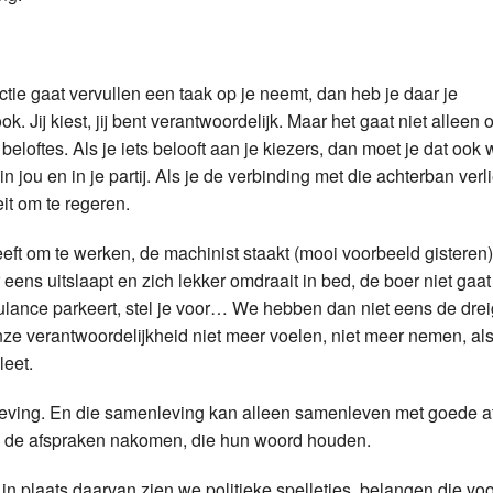
nctie gaat vervullen een taak op je neemt, dan heb je daar je
. Jij kiest, jij bent verantwoordelijk. Maar het gaat niet alleen 
loftes. Als je iets belooft aan je kiezers, dan moet je dat oo
jou en in je partij. Als je de verbinding met die achterban verlie
eit om te regeren.
eft om te werken, de machinist staakt (mooi voorbeeld gisteren)
ens uitslaapt en zich lekker omdraait in bed, de boer niet gaa
ance parkeert, stel je voor… We hebben dan niet eens de drei
 onze verantwoordelijkheid niet meer voelen, niet meer nemen, a
leet.
menleving. En die samenleving kan alleen samenleven met goede 
e de afspraken nakomen, die hun woord houden.
 in plaats daarvan zien we politieke spelletjes, belangen die vo