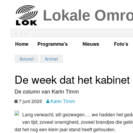
Lokale Omr
-
-
Home
Programma's
Nieuws
Foto's
Alle dagen
Actueel Lokaal Nieuw
Algeme
Actueel
Archief
Weekschema
LOK nieuws
Evenem
De week dat het kabinet 
Per dag
Kabelkrant
Progra
Maandag
De column van Karin Timm
Alle programma's
Columns
Smoele
Dinsdag
7 juni 2025
Karin Timm
Uitzending gemist?
RSS feed
Woensdag
Lang verwacht, stil gezwegen…. we hadden het gedac
van tijd; zoveel onenigheid, zoveel brandjes die geb
Luister LOK Live
Donderdag
dat het nog een klein jaar stand heeft gehouden.