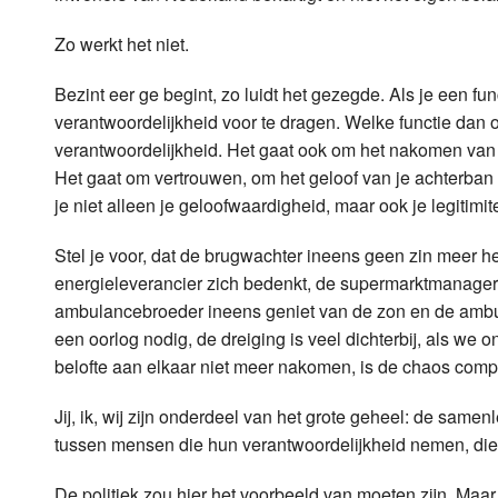
Zo werkt het niet.
Bezint eer ge begint, zo luidt het gezegde. Als je een fu
verantwoordelijkheid voor te dragen. Welke functie dan ook
verantwoordelijkheid. Het gaat ook om het nakomen van be
Het gaat om vertrouwen, om het geloof van je achterban in 
je niet alleen je geloofwaardigheid, maar ook je legitimit
Stel je voor, dat de brugwachter ineens geen zin meer he
energieleverancier zich bedenkt, de supermarktmanager e
ambulancebroeder ineens geniet van de zon en de ambul
een oorlog nodig, de dreiging is veel dichterbij, als we
belofte aan elkaar niet meer nakomen, is de chaos comp
Jij, ik, wij zijn onderdeel van het grote geheel: de sa
tussen mensen die hun verantwoordelijkheid nemen, di
De politiek zou hier het voorbeeld van moeten zijn. Maar