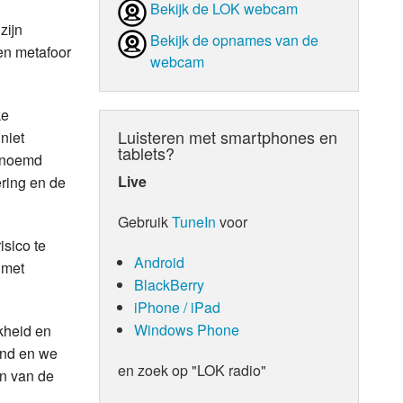
Bekijk de LOK webcam
zijn
Bekijk de opnames van de
een metafoor
webcam
ke
Luisteren met smartphones en
niet
tablets?
genoemd
Live
ring en de
Gebruik
TuneIn
voor
isico te
Android
 met
BlackBerry
iPhone / iPad
Windows Phone
jkheid en
land en we
en zoek op "LOK radio"
en van de