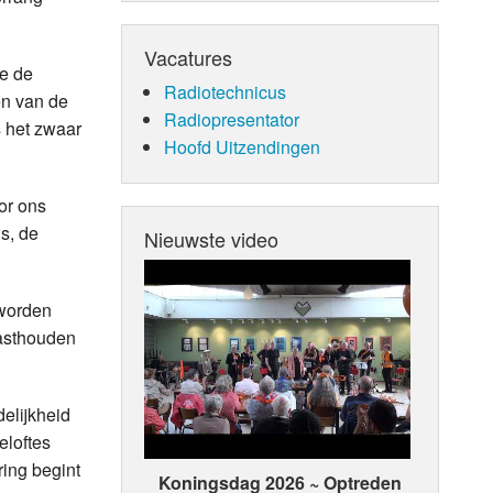
Vacatures
ie de
Radiotechnicus
en van de
Radiopresentator
s het zwaar
Hoofd Uitzendingen
oor ons
s, de
Nieuwste video
 worden
vasthouden
elijkheid
eloftes
ing begint
Koningsdag 2026 ~ Optreden