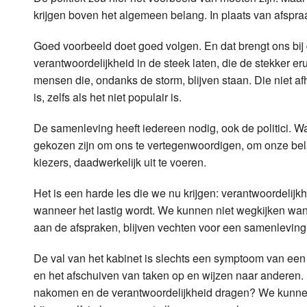
krijgen boven het algemeen belang. In plaats van afspraak
Goed voorbeeld doet goed volgen. En dat brengt ons bij d
verantwoordelijkheid in de steek laten, die de stekker e
mensen die, ondanks de storm, blijven staan. Die niet af
is, zelfs als het niet populair is.
De samenleving heeft iedereen nodig, ook de politici. Want
gekozen zijn om ons te vertegenwoordigen, om onze be
kiezers, daadwerkelijk uit te voeren.
Het is een harde les die we nu krijgen: verantwoordeli
wanneer het lastig wordt. We kunnen niet wegkijken wann
aan de afspraken, blijven vechten voor een samenleving 
De val van het kabinet is slechts een symptoom van een 
en het afschuiven van taken op en wijzen naar anderen. De
nakomen en de verantwoordelijkheid dragen? We kunnen 