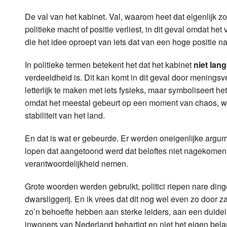
LOK schijf
Vrijdag
De val van het kabinet. Val, waarom heet dat eigenlijk 
politieke macht of positie verliest, in dit geval omdat 
Oude LOK programma's
Zaterdag
die het idee oproept van iets dat van een hoge positie n
Zondag
In politieke termen betekent het dat het kabinet
niet lang
verdeeldheid is. Dit kan komt in dit geval door meningsv
letterlijk te maken met iets fysieks, maar symboliseert he
omdat het meestal gebeurt op een moment van chaos, waa
stabiliteit van het land.
En dat is wat er gebeurde. Er werden oneigenlijke argume
lopen dat aangetoond werd dat beloftes niet nagekomen
verantwoordelijkheid nemen.
Grote woorden werden gebruikt, politici riepen nare ding
dwarsliggerij. En ik vrees dat dit nog wel even zo door z
zo’n behoefte hebben aan sterke leiders, aan een duideli
inwoners van Nederland behartigt en niet het eigen bela